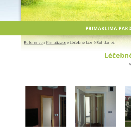
PRIMAKLIMA PARD
Reference
»
Klimatizace
» Léčebné lázně Bohdaneč
Léčebn
V