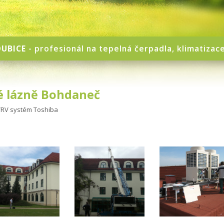
UBICE
- profesionál na tepelná čerpadla, klimatizac
é lázně Bohdaneč
RV systém Toshiba