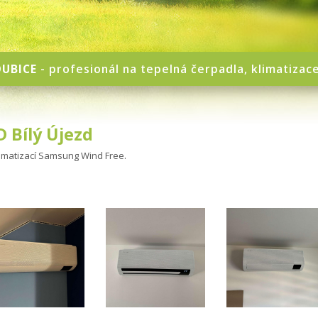
UBICE
- profesionál na tepelná čerpadla, klimatizac
D Bílý Újezd
limatizací Samsung Wind Free.