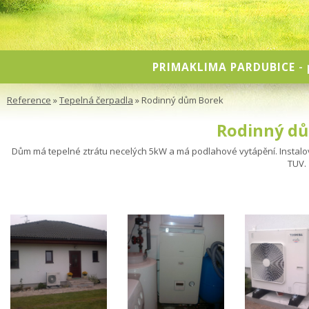
PRIMAKLIMA PARDUBICE
- 
Reference
»
Tepelná čerpadla
» Rodinný dům Borek
Rodinný d
Dům má tepelné ztrátu necelých 5kW a má podlahové vytápění. Instal
TUV.