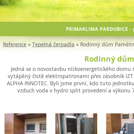
PRIMAKLIMA PARDUBICE
- 
Reference
»
Tepelná čerpadla
» Rodinný dům Pamětn
Rodinný dům
Jedná se o novostavbu nízkoenergetického dom
vytápěný čistě elektropatronami přes zásobník IZT
ALPHA INNOTEC. Byli jsme první, kdo tuto jednotku 
vzduch voda v hydro split provedení a výkonu 